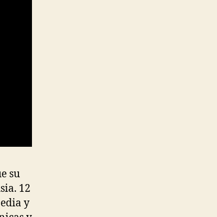
e su
sia. 12
Media y