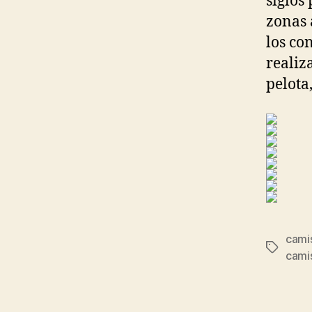
siglos 
zonas 
los co
realiz
pelota
camis
Etiqueta
camis