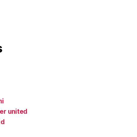
s
mi
er united
id