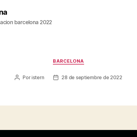
na
acion barcelona 2022
Categorías
BARCELONA
Por
istern
28 de septiembre de 2022
Autor
Fecha
de
de
la
la
entrada
entrada