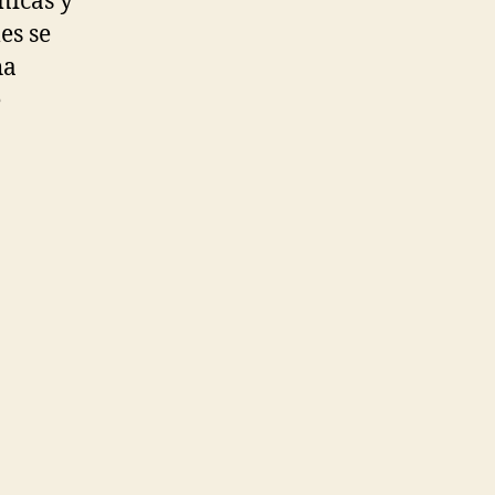
ánicas y
es se
ha
e