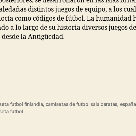
posteriores, se desarrollaron en las islas brit
aledañas distintos juegos de equipo, a los cual
nocía como códigos de fútbol. La humanidad 
ado a lo largo de su historia diversos juegos d
, desde la Antigüedad.
eta futbol finlandia
,
camisetas de futbol sala baratas
,
españa
s
eta futbol