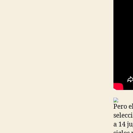
Pero e
selecc
a 14 j