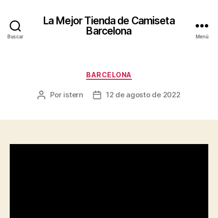
La Mejor Tienda de Camiseta
Barcelona
Buscar
Menú
Categorías
BARCELONA
Por
istern
12 de agosto de 2022
Autor
Fecha
de
de
la
la
entrada
entrada