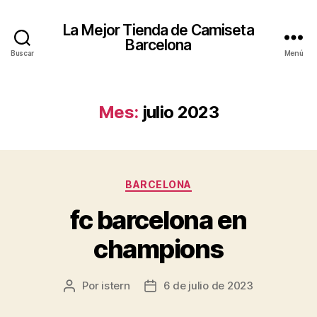
La Mejor Tienda de Camiseta
Barcelona
Buscar
Menú
Mes:
julio 2023
Categorías
BARCELONA
fc barcelona en
champions
Por
istern
6 de julio de 2023
Autor
Fecha
de
de