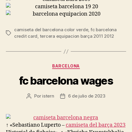
camiseta del barcelona color verde
,
fc barcelona
Etiquetas
credit card
,
tercera equipacion barça 2011 2012
Categorías
BARCELONA
fc barcelona wages
Por
istern
6 de julio de 2023
Autor
Fecha
de
de
la
la
entrada
entrada
↑ «Sebastiano Luperto –
camiseta del barça 2023