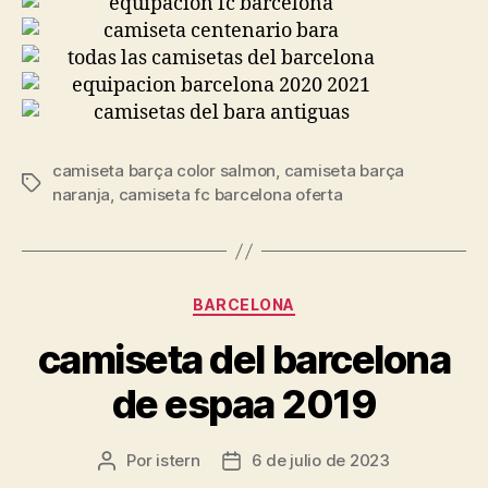
camiseta barça color salmon
,
camiseta barça
Etiquetas
naranja
,
camiseta fc barcelona oferta
Categorías
BARCELONA
camiseta del barcelona
de espaa 2019
Por
istern
6 de julio de 2023
Autor
Fecha
de
de