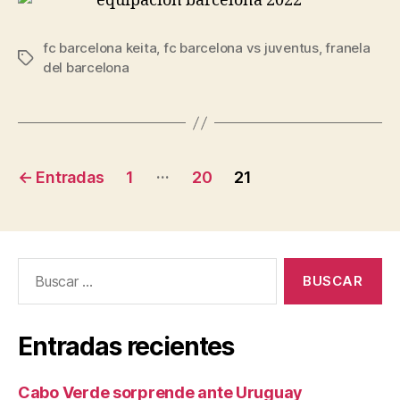
fc barcelona keita
,
fc barcelona vs juventus
,
franela
Etiquetas
del barcelona
Navegación
…
←
Entradas
1
20
21
de
entradas
Buscar:
Entradas recientes
Cabo Verde sorprende ante Uruguay